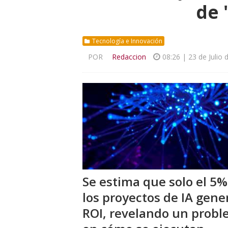
de 
Tecnología e Innovación
POR
Redaccion
08:26 | 23 de Julio 
Se estima que solo el 5%
los proyectos de IA gene
ROI, revelando un prob