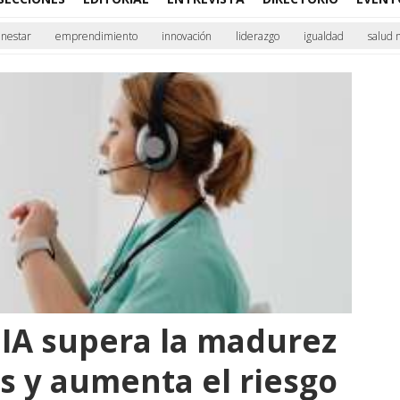
enestar
emprendimiento
innovación
liderazgo
igualdad
salud 
 IA supera la madurez
s y aumenta el riesgo