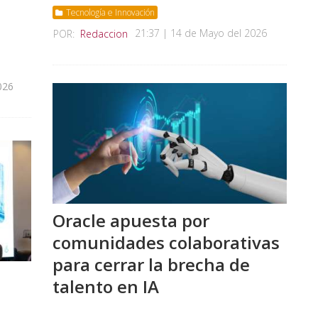
Tecnología e Innovación
21:37 | 14 de Mayo del 2026
POR:
Redaccion
026
Oracle apuesta por
comunidades colaborativas
para cerrar la brecha de
talento en IA