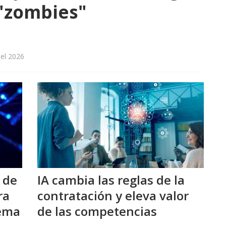
"zombies"
del 2026
 de
IA cambia las reglas de la
ra
contratación y eleva valor
lema
de las competencias