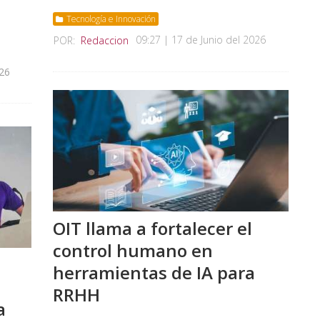
Tecnología e Innovación
09:27 | 17 de Junio del 2026
POR:
Redaccion
026
OIT llama a fortalecer el
control humano en
herramientas de IA para
RRHH
a