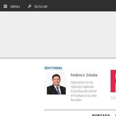
MENU
BUSCAR
EDITORIAL
Federico Zelada
Descanso en la
relación laboral:
Conciliación entre
el trabajo y la vida
familiar
PORTADA