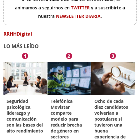
animamos a seguirnos en
TWITTER
y a suscribirte a
nuestra
NEWSLETTER DIARIA
.
RRHHDigital
LO MÁS LEÍDO
1
2
3
Seguridad
Telefónica
Ocho de cada
psicológica,
Movistar
diez candidatos
liderazgo y
comparte
volverían a
comunicación
modelo para
postularse si
son las bases del
reducir brecha
tuvieron una
alto rendimiento
de género en
buena
sectores
experiencia de