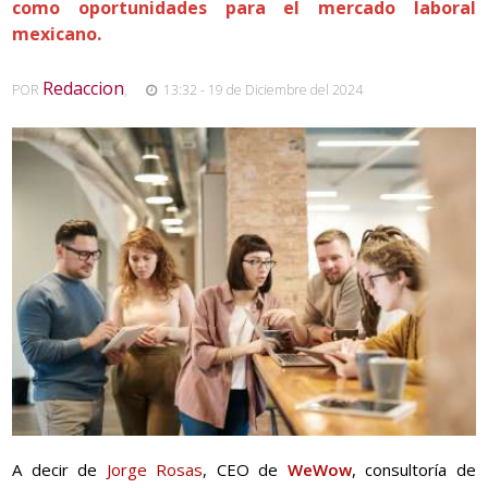
como oportunidades para el mercado laboral
mexicano.
Redaccion
POR
,
13:32 - 19 de Diciembre del 2024
A decir de
Jorge Rosas
, CEO de
WeWow
, consultoría de