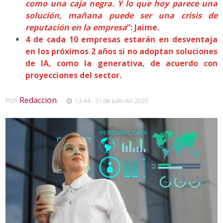
como una caja negra. Y lo que hoy parece una
solución, mañana puede ser una crisis de
reputación en la empresa
”: Jaime.
4 de cada 10 empresas estarán en desventaja
en los próximos 2 años si no adoptan soluciones
de IA, como la generativa, de acuerdo con
proyecciones del sector.
Redaccion
POR
,
13:44 - 31 de Julio del 2025