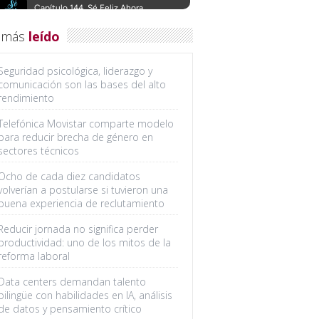
 más
leído
Seguridad psicológica, liderazgo y
comunicación son las bases del alto
rendimiento
Telefónica Movistar comparte modelo
para reducir brecha de género en
sectores técnicos
Ocho de cada diez candidatos
volverían a postularse si tuvieron una
buena experiencia de reclutamiento
Reducir jornada no significa perder
productividad: uno de los mitos de la
reforma laboral
Data centers demandan talento
bilingüe con habilidades en IA, análisis
de datos y pensamiento crítico