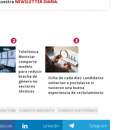
 nuestra
NEWSLETTER DIARIA
.
2
3
Telefónica
Movistar
comparte
modelo
para reducir
brecha de
Ocho de cada diez candidatos
género en
volverían a postularse si
sectores
tuvieron una buena
técnicos
experiencia de reclutamiento
UFACTURA
COMERCIO MINORISTA
COMERCIO ELECTRÓNICO
cebook
Linkedin
Telegram