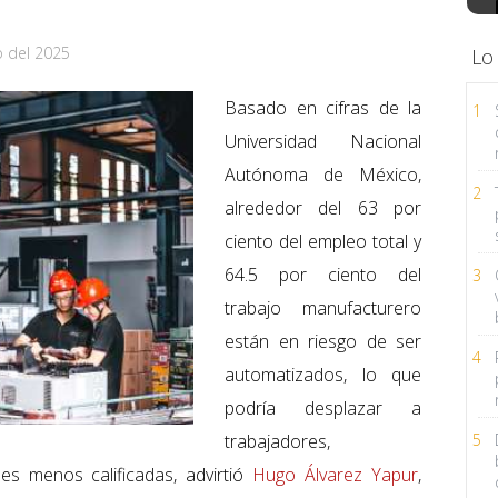
o del 2025
Lo
Basado en cifras de la
1
Universidad Nacional
Autónoma de México,
2
alrededor del 63 por
ciento del empleo total y
64.5 por ciento del
3
trabajo manufacturero
están en riesgo de ser
4
automatizados, lo que
podría desplazar a
trabajadores,
5
es menos calificadas, advirtió
Hugo Álvarez Yapur
,