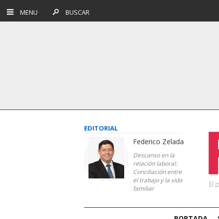
MENU
BUSCAR
EDITORIAL
Federico Zelada
Descanso en la
relación laboral:
Conciliación entre
el trabajo y la vida
familiar
PORTADA