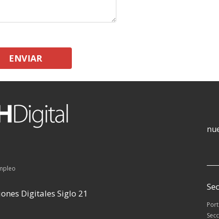
ENVIAR
nue
empleo
Sec
ones Digitales Siglo 21
Por
Secc