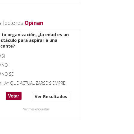
s lectores
Opinan
 tu organización, ¿la edad es un
stáculo para aspirar a una
acante?
SI
NO
NO SÉ
HAY QUE ACTUALIZARSE SIEMPRE
Ver Resultados
Ver más encuestas