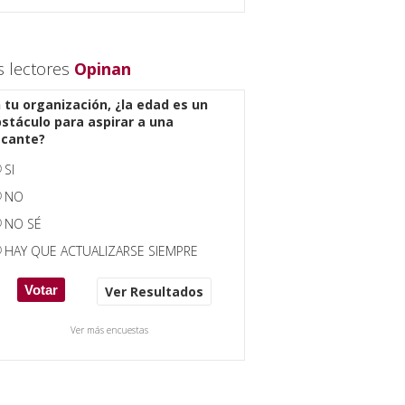
s lectores
Opinan
 tu organización, ¿la edad es un
stáculo para aspirar a una
acante?
SI
NO
NO SÉ
HAY QUE ACTUALIZARSE SIEMPRE
Ver Resultados
Ver más encuestas