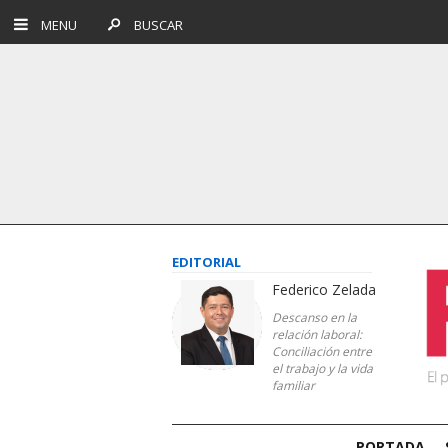
MENU
BUSCAR
EDITORIAL
Federico Zelada
Descanso en la
relación laboral:
Conciliación entre
el trabajo y la vida
familiar
PORTADA