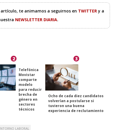
e artículo, te animamos a seguirnos en
TWITTER
y a
 nuestra
NEWSLETTER DIARIA
.
2
3
Telefónica
Movistar
comparte
modelo
para reducir
brecha de
Ocho de cada diez candidatos
género en
volverían a postularse si
sectores
tuvieron una buena
técnicos
experiencia de reclutamiento
ENTORNO LABORAL