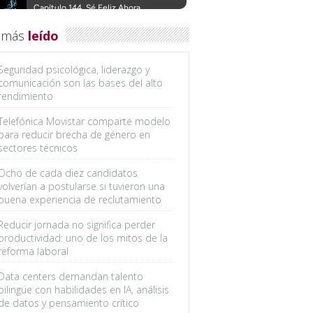
 más
leído
Seguridad psicológica, liderazgo y
comunicación son las bases del alto
rendimiento
Telefónica Movistar comparte modelo
para reducir brecha de género en
sectores técnicos
Ocho de cada diez candidatos
volverían a postularse si tuvieron una
buena experiencia de reclutamiento
Reducir jornada no significa perder
productividad: uno de los mitos de la
reforma laboral
Data centers demandan talento
bilingüe con habilidades en IA, análisis
de datos y pensamiento crítico