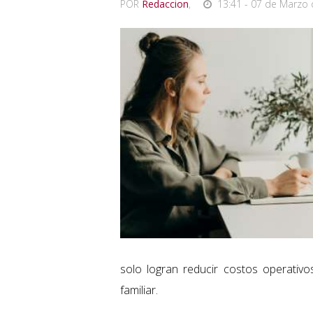
POR
Redaccion
,
13:41 - 07 de Marzo 
solo logran reducir costos operativos
familiar.