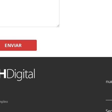
ENVIAR
nue
empleo
Sec