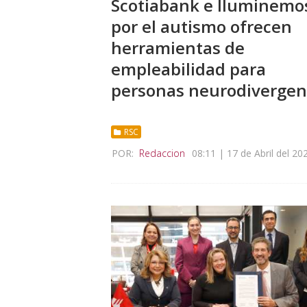
Scotiabank e Iluminemo
por el autismo ofrecen
herramientas de
empleabilidad para
personas neurodivergen
RSC
POR:
Redaccion
08:11 | 17 de Abril del 20