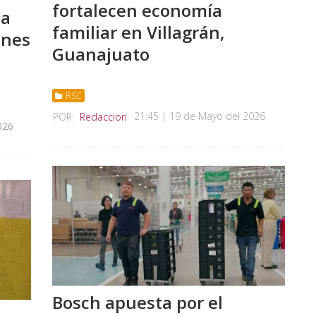
fortalecen economía
ma
familiar en Villagrán,
enes
Guanajuato
RSC
21:45 | 19 de Mayo del 2026
POR:
Redaccion
026
Bosch apuesta por el