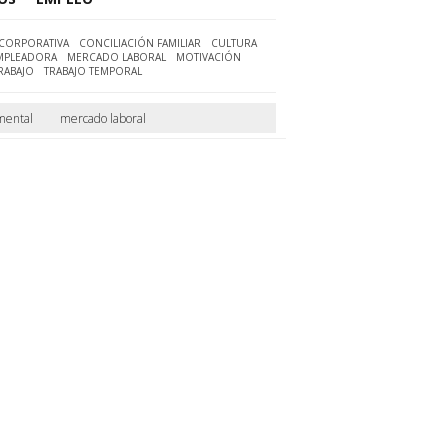
CORPORATIVA
CONCILIACIÓN FAMILIAR
CULTURA
MPLEADORA
MERCADO LABORAL
MOTIVACIÓN
RABAJO
TRABAJO TEMPORAL
mental
mercado laboral