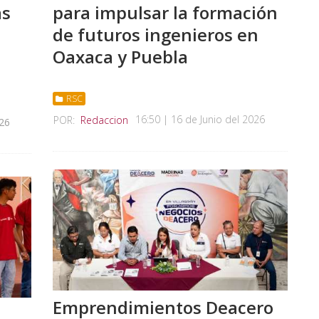
as
para impulsar la formación
de futuros ingenieros en
Oaxaca y Puebla
RSC
16:50 | 16 de Junio del 2026
POR:
Redaccion
026
Emprendimientos Deacero