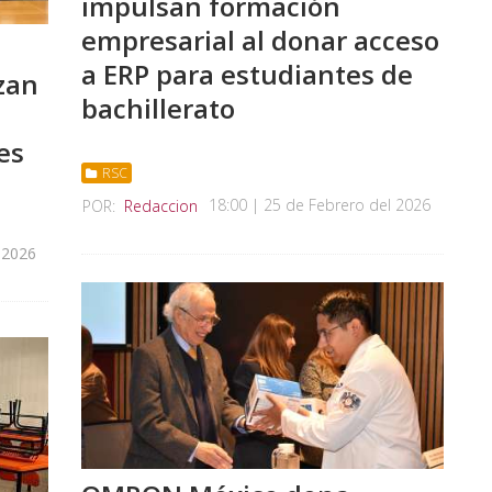
impulsan formación
empresarial al donar acceso
a ERP para estudiantes de
zan
bachillerato
es
RSC
18:00 | 25 de Febrero del 2026
POR:
Redaccion
 2026