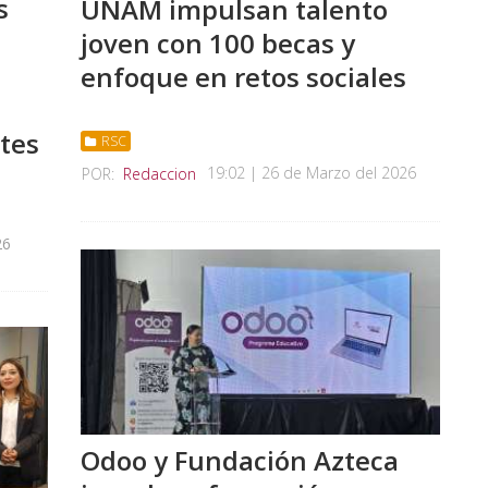
s
UNAM impulsan talento
joven con 100 becas y
enfoque en retos sociales
tes
RSC
19:02 | 26 de Marzo del 2026
POR:
Redaccion
26
Odoo y Fundación Azteca