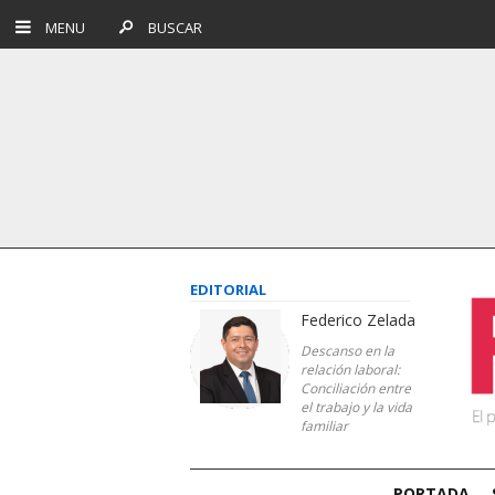
MENU
BUSCAR
EDITORIAL
Federico Zelada
Descanso en la
relación laboral:
Conciliación entre
el trabajo y la vida
familiar
PORTADA