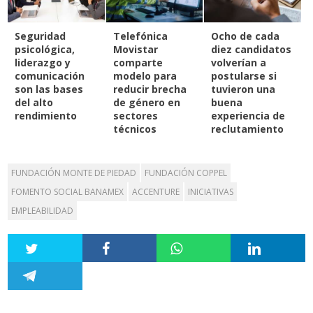
Seguridad
Telefónica
Ocho de cada
psicológica,
Movistar
diez candidatos
liderazgo y
comparte
volverían a
comunicación
modelo para
postularse si
son las bases
reducir brecha
tuvieron una
del alto
de género en
buena
rendimiento
sectores
experiencia de
técnicos
reclutamiento
FUNDACIÓN MONTE DE PIEDAD
FUNDACIÓN COPPEL
FOMENTO SOCIAL BANAMEX
ACCENTURE
INICIATIVAS
EMPLEABILIDAD