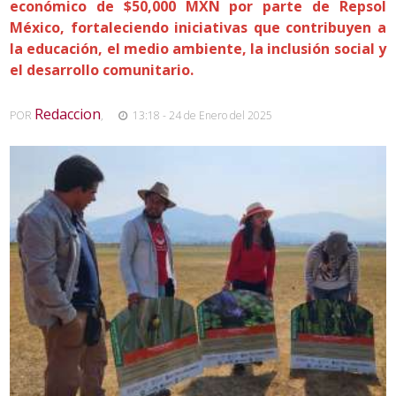
económico de $50,000 MXN por parte de Repsol
México, fortaleciendo iniciativas que contribuyen a
la educación, el medio ambiente, la inclusión social y
el desarrollo comunitario.
Redaccion
POR
,
13:18 - 24 de Enero del 2025