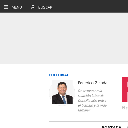
MENU
BUSCAR
EDITORIAL
Federico Zelada
Descanso en la
relación laboral:
Conciliación entre
el trabajo y la vida
familiar
PORTADA