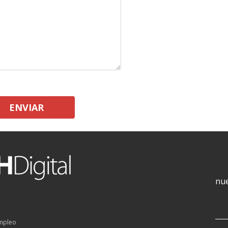
ENVIAR
nue
empleo