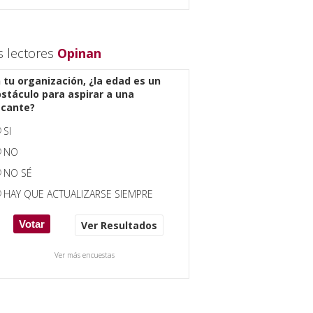
s lectores
Opinan
 tu organización, ¿la edad es un
stáculo para aspirar a una
acante?
SI
NO
NO SÉ
HAY QUE ACTUALIZARSE SIEMPRE
Ver Resultados
Ver más encuestas