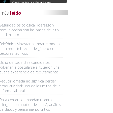
 más
leído
Seguridad psicológica, liderazgo y
comunicación son las bases del alto
rendimiento
Telefónica Movistar comparte modelo
para reducir brecha de género en
sectores técnicos
Ocho de cada diez candidatos
volverían a postularse si tuvieron una
buena experiencia de reclutamiento
Reducir jornada no significa perder
productividad: uno de los mitos de la
reforma laboral
Data centers demandan talento
bilingüe con habilidades en IA, análisis
de datos y pensamiento crítico