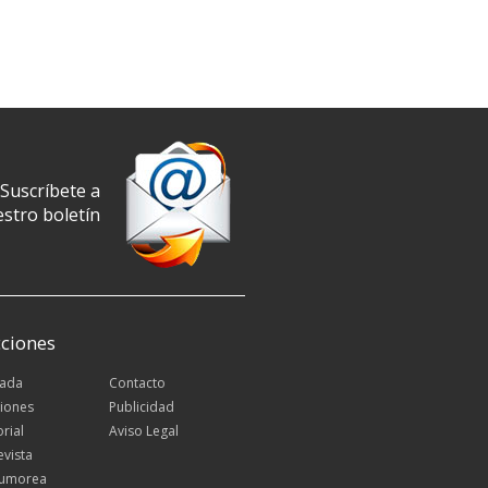
Suscríbete a
stro boletín
ciones
tada
Contacto
iones
Publicidad
orial
Aviso Legal
evista
Rumorea