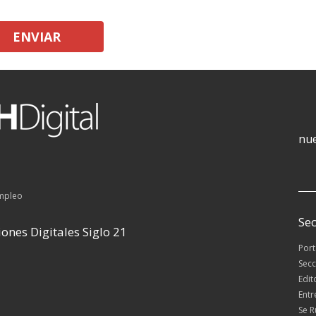
ENVIAR
nue
empleo
Sec
ones Digitales Siglo 21
Por
Secc
Edit
Entr
Se 