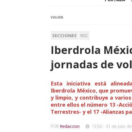
VOLVER
SECCIONES
RSC
Iberdrola Méxi
jornadas de vo
Esta iniciativa está aline
Iberdrola México, que promuev
y limpio, y contribuye a vario
entre ellos el número 13 -Acció
Terrestres- y el 17 -Alianzas pa
POR
Redaccion
,
13:56 - 31 de Julio de