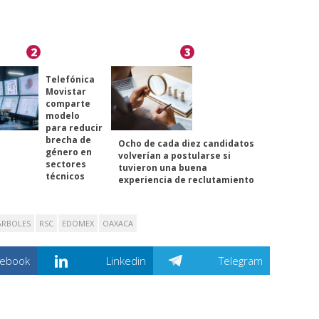
2
3
Telefónica
Movistar
comparte
modelo
para reducir
brecha de
Ocho de cada diez candidatos
género en
volverían a postularse si
sectores
tuvieron una buena
técnicos
experiencia de reclutamiento
ÁRBOLES
RSC
EDOMEX
OAXACA
cebook
Linkedin
Telegram