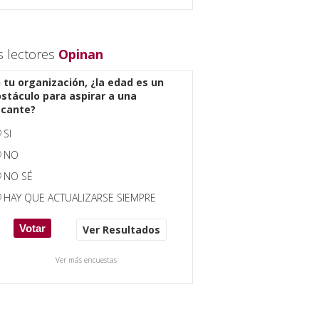
s lectores
Opinan
 tu organización, ¿la edad es un
stáculo para aspirar a una
acante?
SI
NO
NO SÉ
HAY QUE ACTUALIZARSE SIEMPRE
Ver Resultados
Ver más encuestas