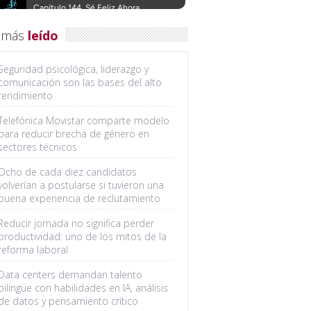
 más
leído
Seguridad psicológica, liderazgo y
comunicación son las bases del alto
rendimiento
Telefónica Movistar comparte modelo
para reducir brecha de género en
sectores técnicos
Ocho de cada diez candidatos
volverían a postularse si tuvieron una
buena experiencia de reclutamiento
Reducir jornada no significa perder
productividad: uno de los mitos de la
reforma laboral
Data centers demandan talento
bilingüe con habilidades en IA, análisis
de datos y pensamiento crítico