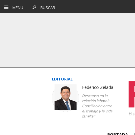
MENU
BUSCAR
EDITORIAL
Federico Zelada
Descanso en la
relación laboral:
Conciliación entre
el trabajo y la vida
familiar
PORTADA