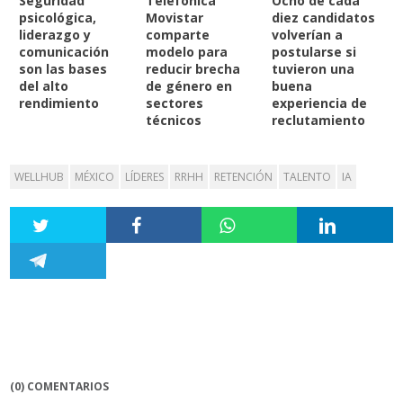
Seguridad
Telefónica
Ocho de cada
psicológica,
Movistar
diez candidatos
liderazgo y
comparte
volverían a
comunicación
modelo para
postularse si
son las bases
reducir brecha
tuvieron una
del alto
de género en
buena
rendimiento
sectores
experiencia de
técnicos
reclutamiento
WELLHUB
MÉXICO
LÍDERES
RRHH
RETENCIÓN
TALENTO
IA
(0) COMENTARIOS