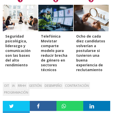
Seguridad
Telefónica
Ocho de cada
psicológica,
Movistar
diez candidatos
liderazgo y
comparte
volverían a
comunicación
modelo para
postularse si
son las bases
reducir brecha
tuvieron una
del alto
de género en
buena
rendimiento
sectores
experiencia de
técnicos
reclutamiento
OIT
IA
RRHH
GESTIÓN
DESEMPEÑO
CONTRATACIÓN
PROGRAMACIÓN