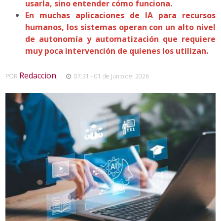
usarla, sino entender cómo funciona.
En muchas aplicaciones de IA para recursos
humanos, los sistemas operan con un alto nivel
de autonomía y automatización que requiere
muy poca intervención de quienes los utilizan.
Redaccion
POR
,
07:31 - 01 de Junio del 2026