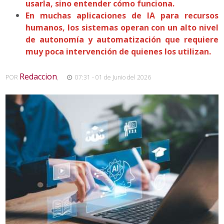
usarla, sino entender cómo funciona.
En muchas aplicaciones de IA para recursos
humanos, los sistemas operan con un alto nivel
de autonomía y automatización que requiere
muy poca intervención de quienes los utilizan.
Redaccion
POR
,
07:31 - 01 de Junio del 2026