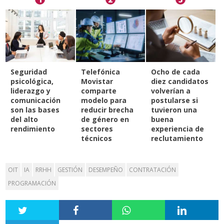
Seguridad
Telefónica
Ocho de cada
psicológica,
Movistar
diez candidatos
liderazgo y
comparte
volverían a
comunicación
modelo para
postularse si
son las bases
reducir brecha
tuvieron una
del alto
de género en
buena
rendimiento
sectores
experiencia de
técnicos
reclutamiento
OIT
IA
RRHH
GESTIÓN
DESEMPEÑO
CONTRATACIÓN
PROGRAMACIÓN