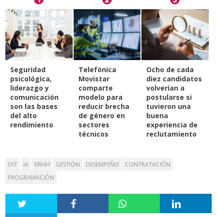
Seguridad
Telefónica
Ocho de cada
psicológica,
Movistar
diez candidatos
liderazgo y
comparte
volverían a
comunicación
modelo para
postularse si
son las bases
reducir brecha
tuvieron una
del alto
de género en
buena
rendimiento
sectores
experiencia de
técnicos
reclutamiento
OIT
IA
RRHH
GESTIÓN
DESEMPEÑO
CONTRATACIÓN
PROGRAMACIÓN