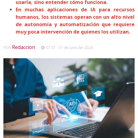
usarla, sino entender cómo funciona.
En muchas aplicaciones de IA para recursos
humanos, los sistemas operan con un alto nivel
de autonomía y automatización que requiere
muy poca intervención de quienes los utilizan.
Redaccion
POR
,
07:31 - 01 de Junio del 2026