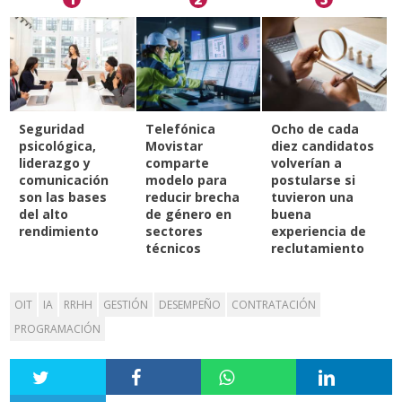
Seguridad
Telefónica
Ocho de cada
psicológica,
Movistar
diez candidatos
liderazgo y
comparte
volverían a
comunicación
modelo para
postularse si
son las bases
reducir brecha
tuvieron una
del alto
de género en
buena
rendimiento
sectores
experiencia de
técnicos
reclutamiento
OIT
IA
RRHH
GESTIÓN
DESEMPEÑO
CONTRATACIÓN
PROGRAMACIÓN