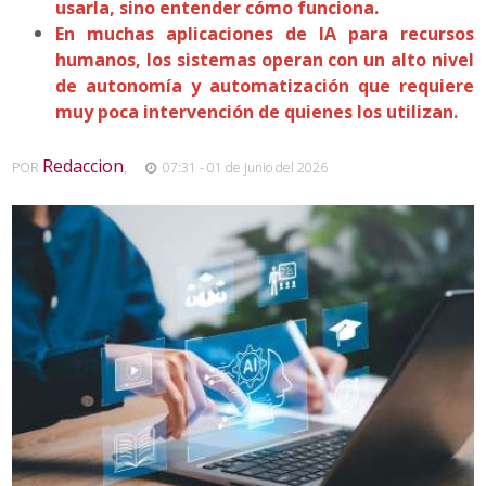
usarla, sino entender cómo funciona.
En muchas aplicaciones de IA para recursos
humanos, los sistemas operan con un alto nivel
de autonomía y automatización que requiere
muy poca intervención de quienes los utilizan.
Redaccion
POR
,
07:31 - 01 de Junio del 2026