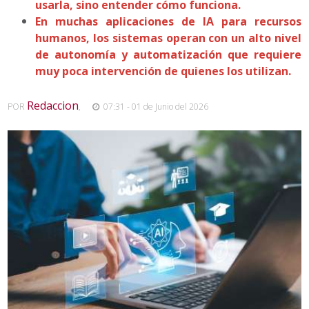
usarla, sino entender cómo funciona.
En muchas aplicaciones de IA para recursos
humanos, los sistemas operan con un alto nivel
de autonomía y automatización que requiere
muy poca intervención de quienes los utilizan.
Redaccion
POR
,
07:31 - 01 de Junio del 2026