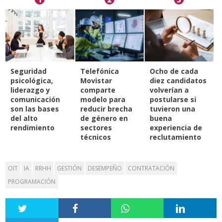
Seguridad
Telefónica
Ocho de cada
psicológica,
Movistar
diez candidatos
liderazgo y
comparte
volverían a
comunicación
modelo para
postularse si
son las bases
reducir brecha
tuvieron una
del alto
de género en
buena
rendimiento
sectores
experiencia de
técnicos
reclutamiento
OIT
IA
RRHH
GESTIÓN
DESEMPEÑO
CONTRATACIÓN
PROGRAMACIÓN