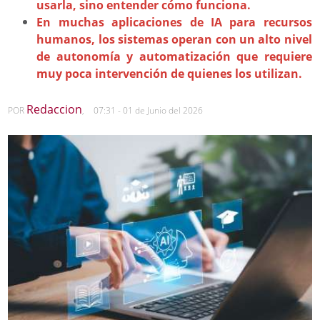
usarla, sino entender cómo funciona.
En muchas aplicaciones de IA para recursos
humanos, los sistemas operan con un alto nivel
de autonomía y automatización que requiere
muy poca intervención de quienes los utilizan.
Redaccion
POR
,
07:31 - 01 de Junio del 2026