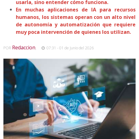
usarla, sino entender cómo funciona.
En muchas aplicaciones de IA para recursos
humanos, los sistemas operan con un alto nivel
de autonomía y automatización que requiere
muy poca intervención de quienes los utilizan.
Redaccion
POR
,
07:31 - 01 de Junio del 2026