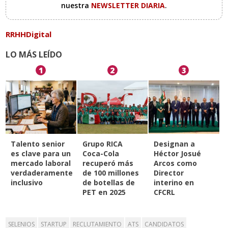
nuestra
NEWSLETTER DIARIA
.
RRHHDigital
LO MÁS LEÍDO
1
2
3
Talento senior
Grupo RICA
Designan a
es clave para un
Coca-Cola
Héctor Josué
mercado laboral
recuperó más
Arcos como
verdaderamente
de 100 millones
Director
inclusivo
de botellas de
interino en
PET en 2025
CFCRL
SELENIOS
STARTUP
RECLUTAMIENTO
ATS
CANDIDATOS