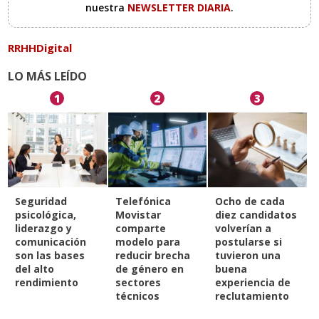
nuestra
NEWSLETTER DIARIA
.
RRHHDigital
LO MÁS LEÍDO
1
2
3
Seguridad
Telefónica
Ocho de cada
psicológica,
Movistar
diez candidatos
liderazgo y
comparte
volverían a
comunicación
modelo para
postularse si
son las bases
reducir brecha
tuvieron una
del alto
de género en
buena
rendimiento
sectores
experiencia de
técnicos
reclutamiento