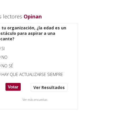
s lectores
Opinan
 tu organización, ¿la edad es un
stáculo para aspirar a una
acante?
SI
NO
NO SÉ
HAY QUE ACTUALIZARSE SIEMPRE
Ver Resultados
Ver más encuestas