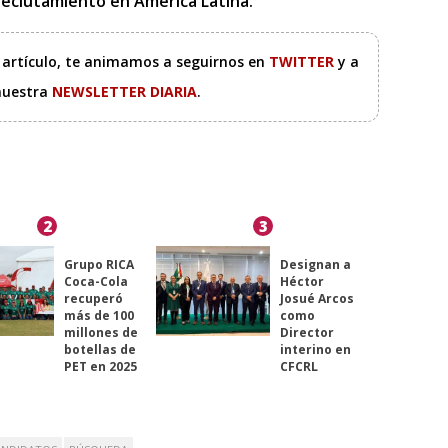
l reclutamiento en América Latina.
e artículo, te animamos a seguirnos en
TWITTER
y a
 nuestra
NEWSLETTER DIARIA
.
2
3
Grupo RICA
Designan a
Coca-Cola
Héctor
recuperó
Josué Arcos
más de 100
como
millones de
Director
botellas de
interino en
PET en 2025
CFCRL