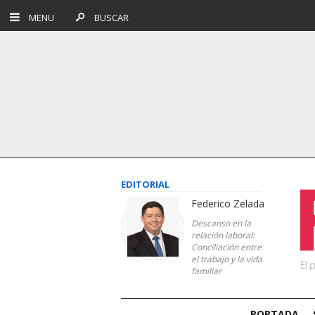
MENU
BUSCAR
EDITORIAL
Federico Zelada
Descanso en la
relación laboral:
Conciliación entre
el trabajo y la vida
familiar
PORTADA