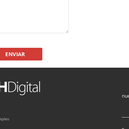
ENVIAR
nue
empleo