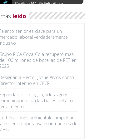
 más
leído
Talento senior es clave para un
mercado laboral verdaderamente
inclusivo
Grupo RICA Coca-Cola recuperó más
de 100 millones de botellas de PET en
2025
Designan a Héctor Josué Arcos como
Director interino en CFCRL
Seguridad psicológica, liderazgo y
comunicación son las bases del alto
rendimiento
Certificaciones ambientales impulsan
la eficiencia operativa en inmuebles de
Vesta