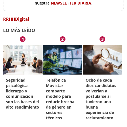
nuestra
NEWSLETTER DIARIA
.
RRHHDigital
LO MÁS LEÍDO
1
2
3
Seguridad
Telefónica
Ocho de cada
psicológica,
Movistar
diez candidatos
liderazgo y
comparte
volverían a
comunicación
modelo para
postularse si
son las bases del
reducir brecha
tuvieron una
alto rendimiento
de género en
buena
sectores
experiencia de
técnicos
reclutamiento