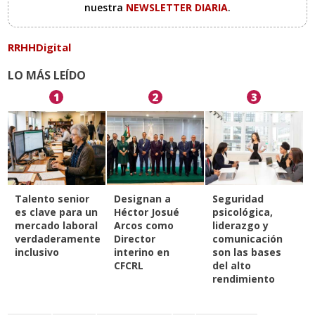
nuestra
NEWSLETTER DIARIA
.
RRHHDigital
LO MÁS LEÍDO
1
2
3
Talento senior
Designan a
Seguridad
es clave para un
Héctor Josué
psicológica,
mercado laboral
Arcos como
liderazgo y
verdaderamente
Director
comunicación
inclusivo
interino en
son las bases
CFCRL
del alto
rendimiento