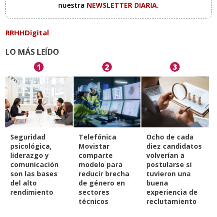
nuestra
NEWSLETTER DIARIA
.
RRHHDigital
LO MÁS LEÍDO
1
2
3
Seguridad
Telefónica
Ocho de cada
psicológica,
Movistar
diez candidatos
liderazgo y
comparte
volverían a
comunicación
modelo para
postularse si
son las bases
reducir brecha
tuvieron una
del alto
de género en
buena
rendimiento
sectores
experiencia de
técnicos
reclutamiento