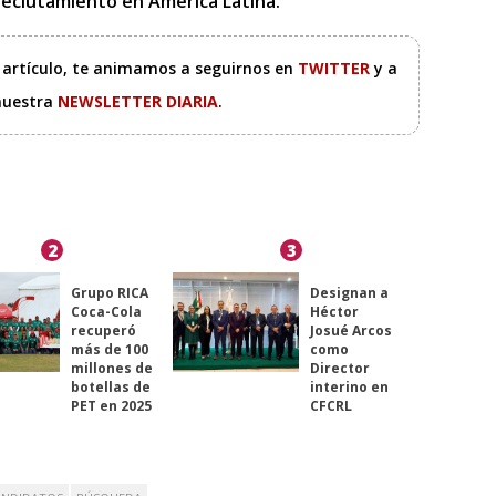
l reclutamiento en América Latina.
e artículo, te animamos a seguirnos en
TWITTER
y a
 nuestra
NEWSLETTER DIARIA
.
2
3
Grupo RICA
Designan a
Coca-Cola
Héctor
recuperó
Josué Arcos
más de 100
como
millones de
Director
botellas de
interino en
PET en 2025
CFCRL