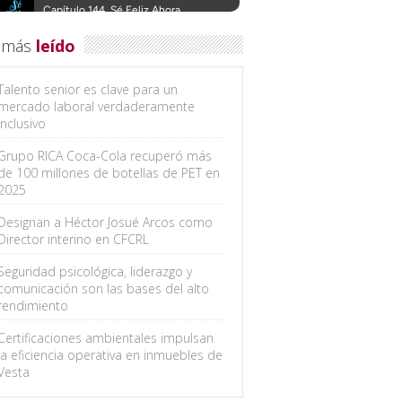
 más
leído
Talento senior es clave para un
mercado laboral verdaderamente
inclusivo
Grupo RICA Coca-Cola recuperó más
de 100 millones de botellas de PET en
2025
Designan a Héctor Josué Arcos como
Director interino en CFCRL
Seguridad psicológica, liderazgo y
comunicación son las bases del alto
rendimiento
Certificaciones ambientales impulsan
la eficiencia operativa en inmuebles de
Vesta