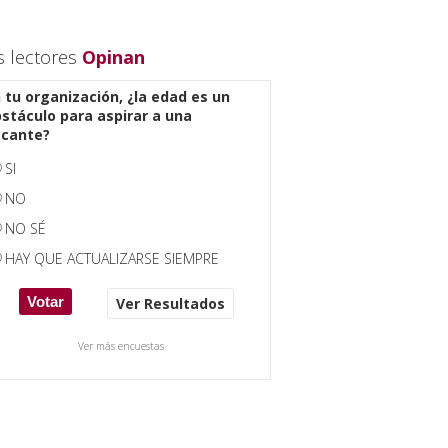
s lectores
Opinan
 tu organización, ¿la edad es un
stáculo para aspirar a una
acante?
SI
NO
NO SÉ
HAY QUE ACTUALIZARSE SIEMPRE
Ver Resultados
Ver más encuestas