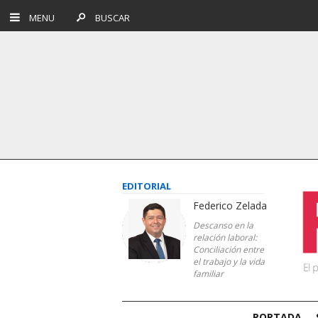
MENU
BUSCAR
EDITORIAL
Federico Zelada
Descanso en la
relación laboral:
Conciliación entre
el trabajo y la vida
familiar
PORTADA