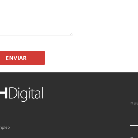
ENVIAR
nue
empleo