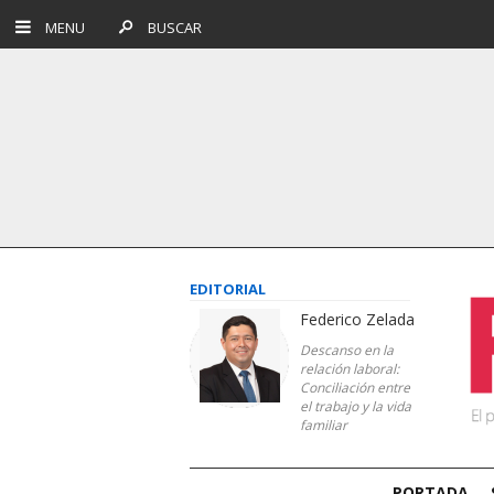
MENU
BUSCAR
EDITORIAL
Federico Zelada
Descanso en la
relación laboral:
Conciliación entre
el trabajo y la vida
familiar
PORTADA