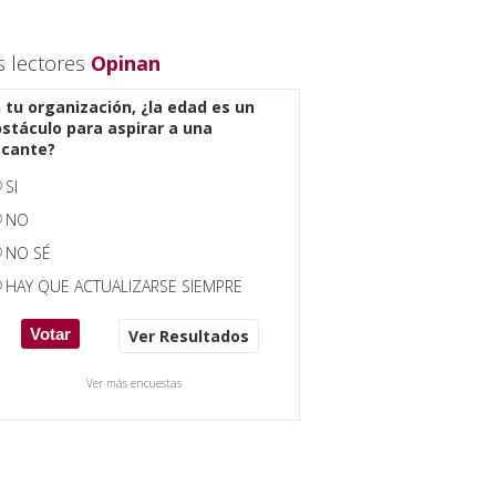
s lectores
Opinan
 tu organización, ¿la edad es un
stáculo para aspirar a una
acante?
SI
NO
NO SÉ
HAY QUE ACTUALIZARSE SIEMPRE
Ver Resultados
Ver más encuestas