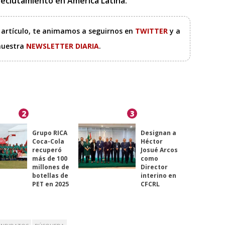
l reclutamiento en América Latina.
e artículo, te animamos a seguirnos en
TWITTER
y a
 nuestra
NEWSLETTER DIARIA
.
2
3
Grupo RICA
Designan a
Coca-Cola
Héctor
recuperó
Josué Arcos
más de 100
como
millones de
Director
botellas de
interino en
PET en 2025
CFCRL