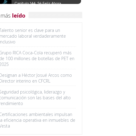
 más
leído
Talento senior es clave para un
mercado laboral verdaderamente
inclusivo
Grupo RICA Coca-Cola recuperó más
de 100 millones de botellas de PET en
2025
Designan a Héctor Josué Arcos como
Director interino en CFCRL
Seguridad psicológica, liderazgo y
comunicación son las bases del alto
rendimiento
Certificaciones ambientales impulsan
la eficiencia operativa en inmuebles de
Vesta