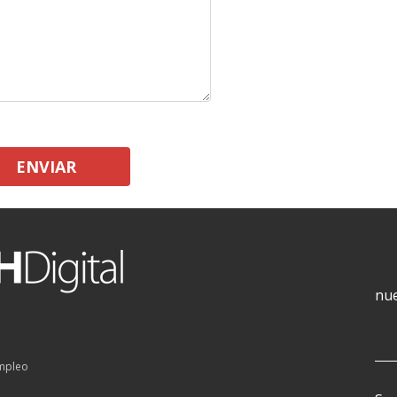
ENVIAR
nue
empleo