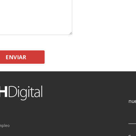
ENVIAR
nue
empleo