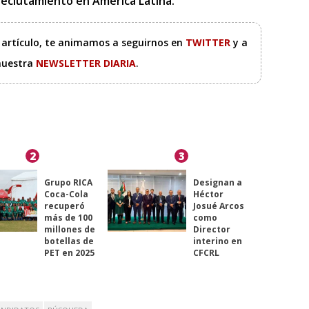
l reclutamiento en América Latina.
e artículo, te animamos a seguirnos en
TWITTER
y a
 nuestra
NEWSLETTER DIARIA
.
2
3
Grupo RICA
Designan a
Coca-Cola
Héctor
recuperó
Josué Arcos
más de 100
como
millones de
Director
botellas de
interino en
PET en 2025
CFCRL