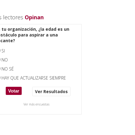
s lectores
Opinan
 tu organización, ¿la edad es un
stáculo para aspirar a una
acante?
SI
NO
NO SÉ
HAY QUE ACTUALIZARSE SIEMPRE
Ver Resultados
Ver más encuestas