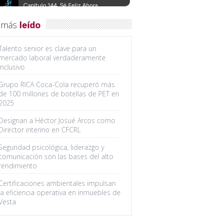
 más
leído
Talento senior es clave para un
mercado laboral verdaderamente
inclusivo
Grupo RICA Coca-Cola recuperó más
de 100 millones de botellas de PET en
2025
Designan a Héctor Josué Arcos como
Director interino en CFCRL
Seguridad psicológica, liderazgo y
comunicación son las bases del alto
rendimiento
Certificaciones ambientales impulsan
la eficiencia operativa en inmuebles de
Vesta