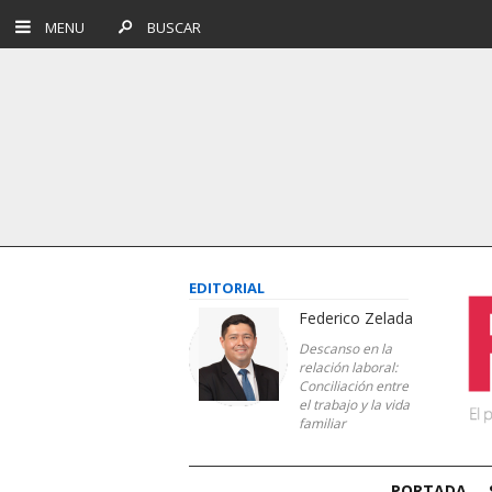
MENU
BUSCAR
EDITORIAL
Federico Zelada
Descanso en la
relación laboral:
Conciliación entre
el trabajo y la vida
familiar
PORTADA