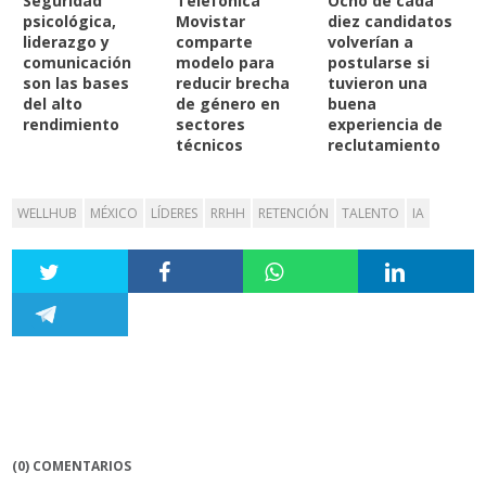
Seguridad
Telefónica
Ocho de cada
psicológica,
Movistar
diez candidatos
liderazgo y
comparte
volverían a
comunicación
modelo para
postularse si
son las bases
reducir brecha
tuvieron una
del alto
de género en
buena
rendimiento
sectores
experiencia de
técnicos
reclutamiento
WELLHUB
MÉXICO
LÍDERES
RRHH
RETENCIÓN
TALENTO
IA
(0) COMENTARIOS