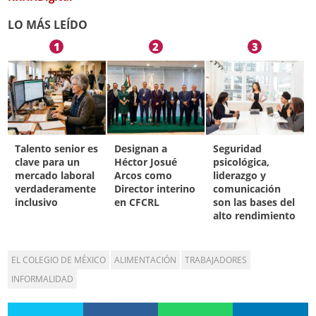
LO MÁS LEÍDO
1
2
3
Talento senior es
Designan a
Seguridad
clave para un
Héctor Josué
psicológica,
mercado laboral
Arcos como
liderazgo y
verdaderamente
Director interino
comunicación
inclusivo
en CFCRL
son las bases del
alto rendimiento
EL COLEGIO DE MÉXICO
ALIMENTACIÓN
TRABAJADORES
INFORMALIDAD