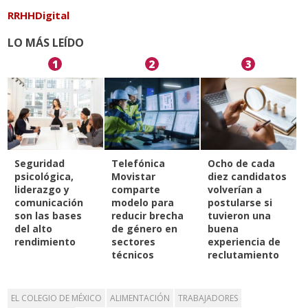
RRHHDigital
LO MÁS LEÍDO
1
2
3
Seguridad
Telefónica
Ocho de cada
psicológica,
Movistar
diez candidatos
liderazgo y
comparte
volverían a
comunicación
modelo para
postularse si
son las bases
reducir brecha
tuvieron una
del alto
de género en
buena
rendimiento
sectores
experiencia de
técnicos
reclutamiento
EL COLEGIO DE MÉXICO
ALIMENTACIÓN
TRABAJADORES