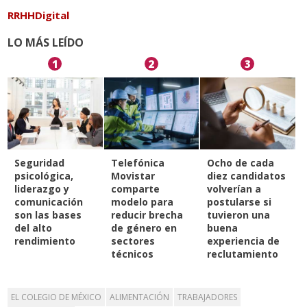
RRHHDigital
LO MÁS LEÍDO
1
2
3
Seguridad
Telefónica
Ocho de cada
psicológica,
Movistar
diez candidatos
liderazgo y
comparte
volverían a
comunicación
modelo para
postularse si
son las bases
reducir brecha
tuvieron una
del alto
de género en
buena
rendimiento
sectores
experiencia de
técnicos
reclutamiento
EL COLEGIO DE MÉXICO
ALIMENTACIÓN
TRABAJADORES