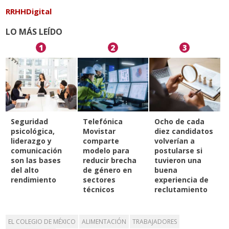
RRHHDigital
LO MÁS LEÍDO
1
2
3
Seguridad
Telefónica
Ocho de cada
psicológica,
Movistar
diez candidatos
liderazgo y
comparte
volverían a
comunicación
modelo para
postularse si
son las bases
reducir brecha
tuvieron una
del alto
de género en
buena
rendimiento
sectores
experiencia de
técnicos
reclutamiento
EL COLEGIO DE MÉXICO
ALIMENTACIÓN
TRABAJADORES