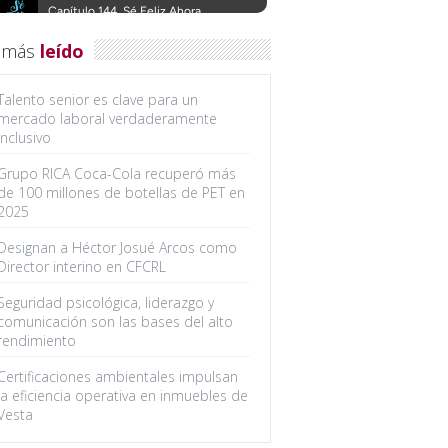
 más
leído
Talento senior es clave para un
mercado laboral verdaderamente
inclusivo
Grupo RICA Coca-Cola recuperó más
de 100 millones de botellas de PET en
2025
Designan a Héctor Josué Arcos como
Director interino en CFCRL
Seguridad psicológica, liderazgo y
comunicación son las bases del alto
rendimiento
Certificaciones ambientales impulsan
la eficiencia operativa en inmuebles de
Vesta