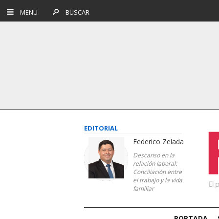
MENU
BUSCAR
EDITORIAL
Federico Zelada
Descanso en la
relación laboral:
Conciliación entre
el trabajo y la vida
familiar
PORTADA