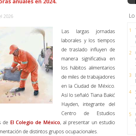
oras anuales en 2024.
Lo
el 2026
1
Las largas jornadas
laborales y los tiempos
de traslado influyen de
2
manera significativa en
los hábitos alimentarios
3
de miles de trabajadores
en la Ciudad de México.
4
Así lo señaló Tiana Bakić
Hayden, integrante del
Centro de Estudios
5
es de
El Colegio de México
, al presentar un estudio
limentación de distintos grupos ocupacionales.