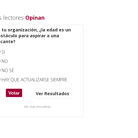
s lectores
Opinan
 tu organización, ¿la edad es un
stáculo para aspirar a una
acante?
SI
NO
NO SÉ
HAY QUE ACTUALIZARSE SIEMPRE
Ver Resultados
Ver más encuestas