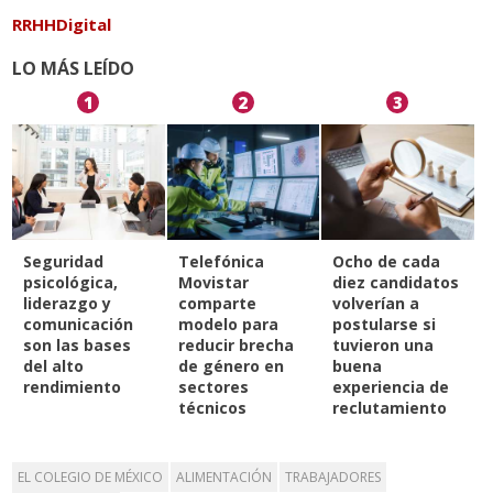
RRHHDigital
LO MÁS LEÍDO
1
2
3
Seguridad
Telefónica
Ocho de cada
psicológica,
Movistar
diez candidatos
liderazgo y
comparte
volverían a
comunicación
modelo para
postularse si
son las bases
reducir brecha
tuvieron una
del alto
de género en
buena
rendimiento
sectores
experiencia de
técnicos
reclutamiento
EL COLEGIO DE MÉXICO
ALIMENTACIÓN
TRABAJADORES