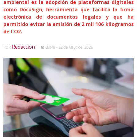
ambiental es la adopción de plataformas digitales
como DocuSign, herramienta que facilita la firma
electrónica de documentos legales y que ha
permitido evitar la emisión de 2 mil 106 kilogramos
de CO2.
Redaccion
POR
,
20:48 - 22 de Mayo del 2026