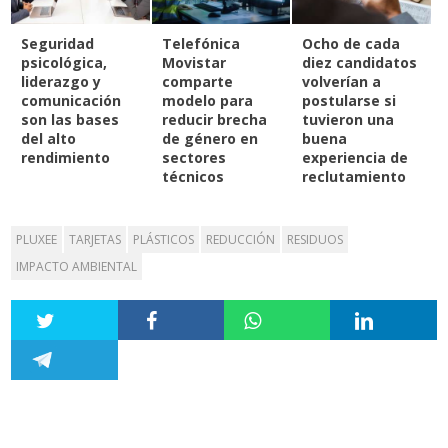
Seguridad
Telefónica
Ocho de cada
psicológica,
Movistar
diez candidatos
liderazgo y
comparte
volverían a
comunicación
modelo para
postularse si
son las bases
reducir brecha
tuvieron una
del alto
de género en
buena
rendimiento
sectores
experiencia de
técnicos
reclutamiento
PLUXEE
TARJETAS
PLÁSTICOS
REDUCCIÓN
RESIDUOS
IMPACTO AMBIENTAL