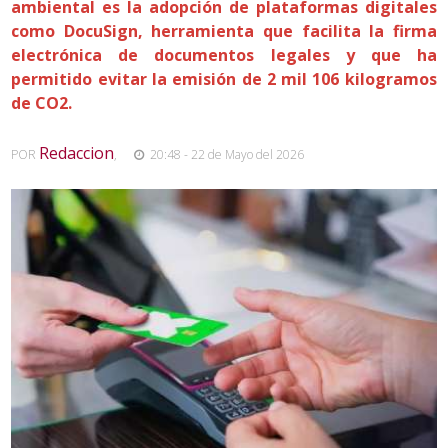
ambiental es la adopción de plataformas digitales
como DocuSign, herramienta que facilita la firma
electrónica de documentos legales y que ha
permitido evitar la emisión de 2 mil 106 kilogramos
de CO2.
Redaccion
POR
,
20:48 - 22 de Mayo del 2026