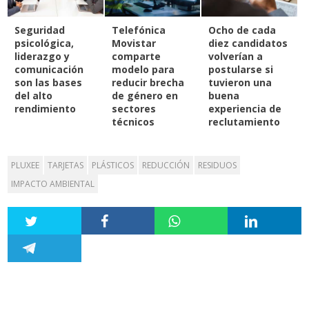
Seguridad
Telefónica
Ocho de cada
psicológica,
Movistar
diez candidatos
liderazgo y
comparte
volverían a
comunicación
modelo para
postularse si
son las bases
reducir brecha
tuvieron una
del alto
de género en
buena
rendimiento
sectores
experiencia de
técnicos
reclutamiento
PLUXEE
TARJETAS
PLÁSTICOS
REDUCCIÓN
RESIDUOS
IMPACTO AMBIENTAL