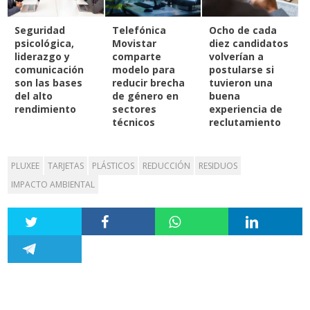
Seguridad
Telefónica
Ocho de cada
psicológica,
Movistar
diez candidatos
liderazgo y
comparte
volverían a
comunicación
modelo para
postularse si
son las bases
reducir brecha
tuvieron una
del alto
de género en
buena
rendimiento
sectores
experiencia de
técnicos
reclutamiento
PLUXEE
TARJETAS
PLÁSTICOS
REDUCCIÓN
RESIDUOS
IMPACTO AMBIENTAL