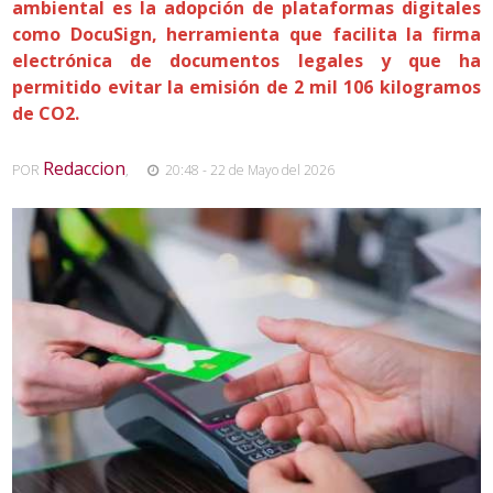
ambiental es la adopción de plataformas digitales
como DocuSign, herramienta que facilita la firma
electrónica de documentos legales y que ha
permitido evitar la emisión de 2 mil 106 kilogramos
de CO2.
Redaccion
POR
,
20:48 - 22 de Mayo del 2026