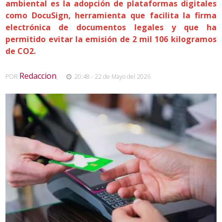
ambiental es la adopción de plataformas digitales
como DocuSign, herramienta que facilita la firma
electrónica de documentos legales y que ha
permitido evitar la emisión de 2 mil 106 kilogramos
de CO2.
Redaccion
POR
,
20:48 - 22 de Mayo del 2026