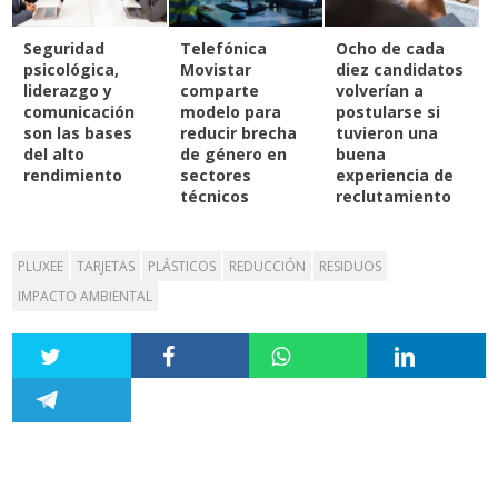
Seguridad
Telefónica
Ocho de cada
psicológica,
Movistar
diez candidatos
liderazgo y
comparte
volverían a
comunicación
modelo para
postularse si
son las bases
reducir brecha
tuvieron una
del alto
de género en
buena
rendimiento
sectores
experiencia de
técnicos
reclutamiento
PLUXEE
TARJETAS
PLÁSTICOS
REDUCCIÓN
RESIDUOS
IMPACTO AMBIENTAL