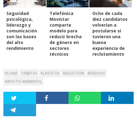
Seguridad
Telefónica
Ocho de cada
psicológica,
Movistar
diez candidatos
liderazgo y
comparte
volverían a
comunicación
modelo para
postularse si
son las bases
reducir brecha
tuvieron una
del alto
de género en
buena
rendimiento
sectores
experiencia de
técnicos
reclutamiento
PLUXEE
TARJETAS
PLÁSTICOS
REDUCCIÓN
RESIDUOS
IMPACTO AMBIENTAL