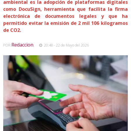
ambiental es la adopción de plataformas digitales
como DocuSign, herramienta que facilita la firma
electrónica de documentos legales y que ha
permitido evitar la emisión de 2 mil 106 kilogramos
de CO2.
Redaccion
POR
,
20:48 - 22 de Mayo del 2026