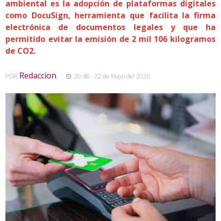
ambiental es la adopción de plataformas digitales
como DocuSign, herramienta que facilita la firma
electrónica de documentos legales y que ha
permitido evitar la emisión de 2 mil 106 kilogramos
de CO2.
Redaccion
POR
,
20:48 - 22 de Mayo del 2026