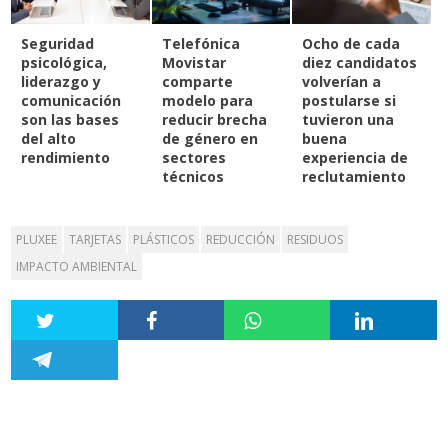
Seguridad
Telefónica
Ocho de cada
psicológica,
Movistar
diez candidatos
liderazgo y
comparte
volverían a
comunicación
modelo para
postularse si
son las bases
reducir brecha
tuvieron una
del alto
de género en
buena
rendimiento
sectores
experiencia de
técnicos
reclutamiento
PLUXEE
TARJETAS
PLÁSTICOS
REDUCCIÓN
RESIDUOS
IMPACTO AMBIENTAL