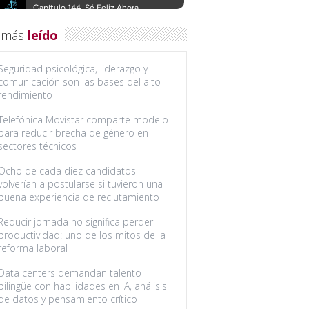
 más
leído
Seguridad psicológica, liderazgo y
comunicación son las bases del alto
rendimiento
Telefónica Movistar comparte modelo
para reducir brecha de género en
sectores técnicos
Ocho de cada diez candidatos
volverían a postularse si tuvieron una
buena experiencia de reclutamiento
Reducir jornada no significa perder
productividad: uno de los mitos de la
reforma laboral
Data centers demandan talento
bilingüe con habilidades en IA, análisis
de datos y pensamiento crítico