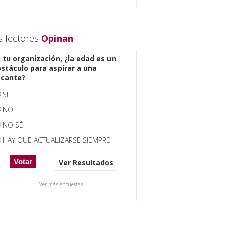
s lectores
Opinan
 tu organización, ¿la edad es un
stáculo para aspirar a una
acante?
SI
NO
NO SÉ
HAY QUE ACTUALIZARSE SIEMPRE
Ver Resultados
Ver más encuestas