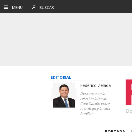
MENU
BUSCAR
EDITORIAL
Federico Zelada
Descanso en la
relación laboral:
Conciliación entre
el trabajo y la vida
familiar
PORTADA