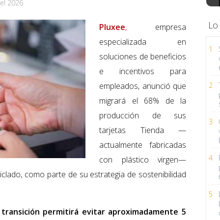
el 2026
Lo
Pluxee
,
empresa
especializada en
1
soluciones de beneficios
e incentivos para
empleados, anunció que
2
migrará el 68% de la
producción de sus
3
tarjetas Tienda —
actualmente fabricadas
4
con plástico virgen—
iclado, como parte de su estrategia de sostenibilidad
5
 transición permitirá evitar aproximadamente 5