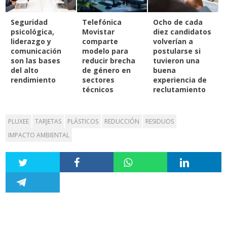
Seguridad
Telefónica
Ocho de cada
psicológica,
Movistar
diez candidatos
liderazgo y
comparte
volverían a
comunicación
modelo para
postularse si
son las bases
reducir brecha
tuvieron una
del alto
de género en
buena
rendimiento
sectores
experiencia de
técnicos
reclutamiento
PLUXEE
TARJETAS
PLÁSTICOS
REDUCCIÓN
RESIDUOS
IMPACTO AMBIENTAL