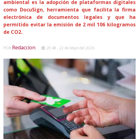
ambiental es la adopción de plataformas digitales
como DocuSign, herramienta que facilita la firma
electrónica de documentos legales y que ha
permitido evitar la emisión de 2 mil 106 kilogramos
de CO2.
Redaccion
POR
,
20:48 - 22 de Mayo del 2026