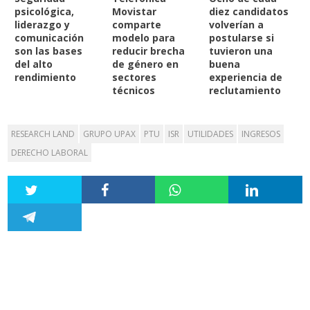
psicológica,
Movistar
diez candidatos
liderazgo y
comparte
volverían a
comunicación
modelo para
postularse si
son las bases
reducir brecha
tuvieron una
del alto
de género en
buena
rendimiento
sectores
experiencia de
técnicos
reclutamiento
RESEARCH LAND
GRUPO UPAX
PTU
ISR
UTILIDADES
INGRESOS
DERECHO LABORAL