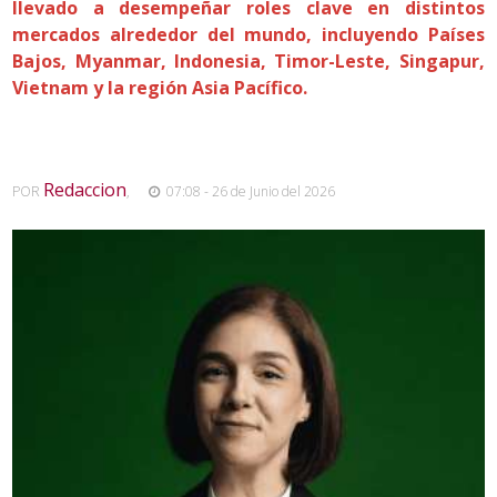
llevado a desempeñar roles clave en distintos
mercados alrededor del mundo, incluyendo Países
Bajos, Myanmar, Indonesia, Timor-Leste, Singapur,
Vietnam y la región Asia Pacífico.
Redaccion
POR
,
07:08 - 26 de Junio del 2026