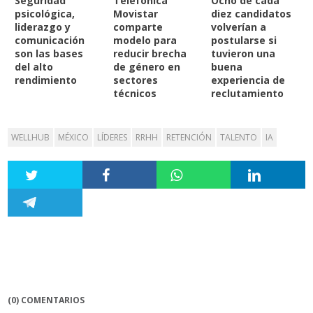
Seguridad
Telefónica
Ocho de cada
psicológica,
Movistar
diez candidatos
liderazgo y
comparte
volverían a
comunicación
modelo para
postularse si
son las bases
reducir brecha
tuvieron una
del alto
de género en
buena
rendimiento
sectores
experiencia de
técnicos
reclutamiento
WELLHUB
MÉXICO
LÍDERES
RRHH
RETENCIÓN
TALENTO
IA
(0) COMENTARIOS