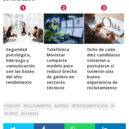
1
2
3
Seguridad
Telefónica
Ocho de cada
psicológica,
Movistar
diez candidatos
liderazgo y
comparte
volverían a
comunicación
modelo para
postularse si
son las bases
reducir brecha
tuvieron una
del alto
de género en
buena
rendimiento
sectores
experiencia de
técnicos
reclutamiento
PANDAPE
RECLUTAMIENTO
RAPIDEZ
RETROALIMENTACIÓN
IA
FILTROS
VACANTES