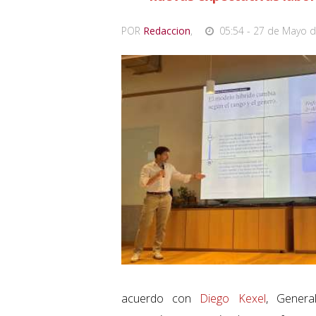
POR
Redaccion
,
05:54 - 27 de Mayo d
acuerdo con
Diego Kexel
, Gener