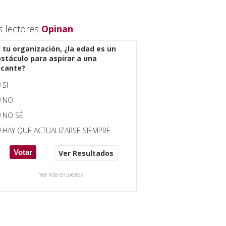
s lectores
Opinan
 tu organización, ¿la edad es un
stáculo para aspirar a una
acante?
SI
NO
NO SÉ
HAY QUE ACTUALIZARSE SIEMPRE
Ver Resultados
Ver más encuestas