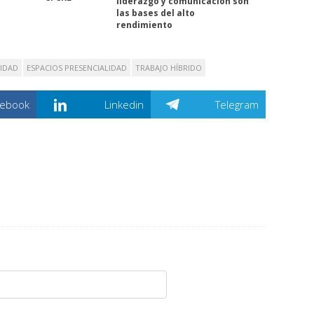
liderazgo y comunicación son
las bases del alto
rendimiento
LIDAD
ESPACIOS PRESENCIALIDAD
TRABAJO HÍBRIDO
cebook
Linkedin
Telegram