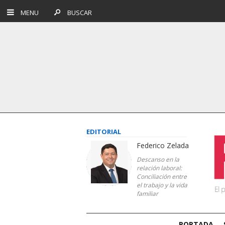
MENU
BUSCAR
EDITORIAL
Federico Zelada
Descanso en la
relación laboral:
Conciliación entre
el trabajo y la vida
familiar
PORTADA