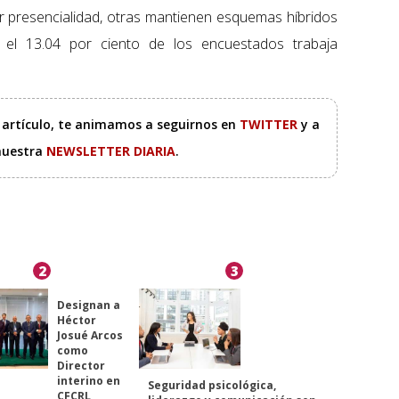
 presencialidad, otras mantienen esquemas híbridos
 el 13.04 por ciento de los encuestados trabaja
e artículo, te animamos a seguirnos en
TWITTER
y a
 nuestra
NEWSLETTER DIARIA
.
2
3
Designan a
Héctor
Josué Arcos
como
Director
interino en
Seguridad psicológica,
CFCRL