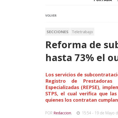
VOLVER
SECCIONES
Teletrabajo
Reforma de su
hasta 73% el o
Los servicios de subcontrataci
Registro de Prestadoras 
Especializadas (REPSE), impl
STPS, el cual verifica que la
quienes los contratan cumplan 
POR
Redaccion
,
15:54 - 19 de Mayo d