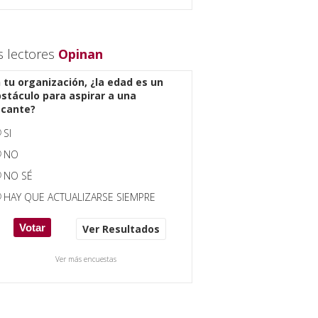
s lectores
Opinan
 tu organización, ¿la edad es un
stáculo para aspirar a una
acante?
SI
NO
NO SÉ
HAY QUE ACTUALIZARSE SIEMPRE
Ver Resultados
Ver más encuestas