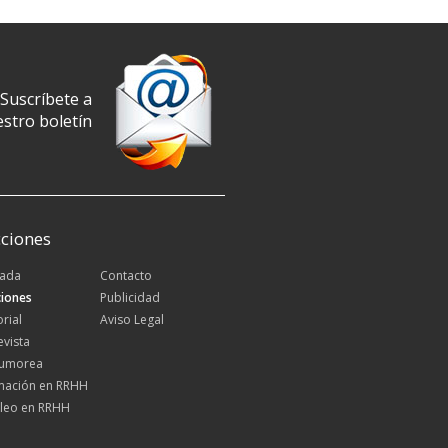
Suscríbete a
stro boletín
ciones
tada
Contacto
iones
Publicidad
orial
Aviso Legal
evista
Rumorea
mación en RRHH
leo en RRHH