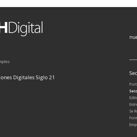
nue
empleo
Sec
ones Digitales Siglo 21
Por
Secc
Edit
Entr
Se 
For
Emp