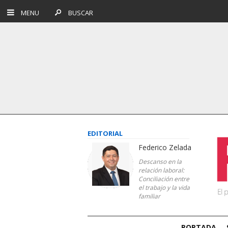
MENU
BUSCAR
EDITORIAL
Federico Zelada
Descanso en la
relación laboral:
Conciliación entre
el trabajo y la vida
familiar
PORTADA