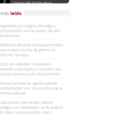
 más
leído
Seguridad psicológica, liderazgo y
comunicación son las bases del alto
rendimiento
Telefónica Movistar comparte modelo
para reducir brecha de género en
sectores técnicos
Ocho de cada diez candidatos
volverían a postularse si tuvieron una
buena experiencia de reclutamiento
Reducir jornada no significa perder
productividad: uno de los mitos de la
reforma laboral
Data centers demandan talento
bilingüe con habilidades en IA, análisis
de datos y pensamiento crítico