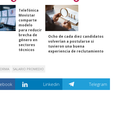
Telefónica
Movistar
comparte
modelo
para reducir
brecha de
Ocho de cada diez candidatos
género en
volverían a postularse si
sectores
tuvieron una buena
técnicos
experiencia de reclutamiento
FORMA
SALARIO PROMEDIO
cebook
Linkedin
Telegram