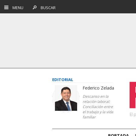
MENU
BUSCAR
EDITORIAL
Federico Zelada
Descanso en la
relación laboral:
Conciliación entre
el trabajo y la vida
familiar
PORTADA