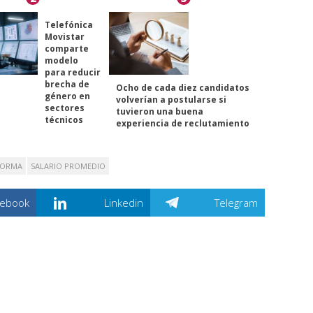
Telefónica
Movistar
comparte
modelo
para reducir
brecha de
Ocho de cada diez candidatos
género en
volverían a postularse si
sectores
tuvieron una buena
técnicos
experiencia de reclutamiento
FORMA
SALARIO PROMEDIO
cebook
Linkedin
Telegram