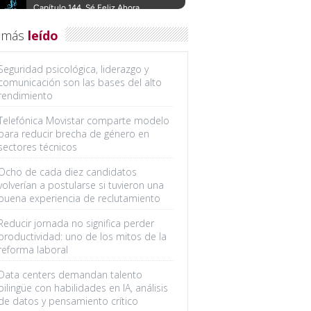
 más
leído
Seguridad psicológica, liderazgo y
comunicación son las bases del alto
rendimiento
Telefónica Movistar comparte modelo
para reducir brecha de género en
sectores técnicos
Ocho de cada diez candidatos
volverían a postularse si tuvieron una
buena experiencia de reclutamiento
Reducir jornada no significa perder
productividad: uno de los mitos de la
reforma laboral
Data centers demandan talento
bilingüe con habilidades en IA, análisis
de datos y pensamiento crítico