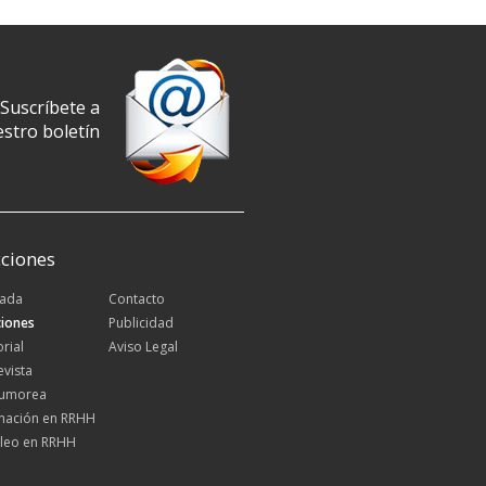
Suscríbete a
stro boletín
ciones
tada
Contacto
iones
Publicidad
orial
Aviso Legal
evista
Rumorea
mación en RRHH
leo en RRHH