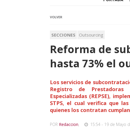
VOLVER
SECCIONES
Outsourcing
Reforma de su
hasta 73% el o
Los servicios de subcontrataci
Registro de Prestadoras 
Especializadas (REPSE), impl
STPS, el cual verifica que la
quienes los contratan cumplan 
POR
Redaccion
,
15:54 - 19 de Mayo d