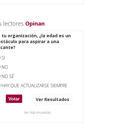
s lectores
Opinan
 tu organización, ¿la edad es un
stáculo para aspirar a una
acante?
SI
NO
NO SÉ
HAY QUE ACTUALIZARSE SIEMPRE
Ver Resultados
Ver más encuestas