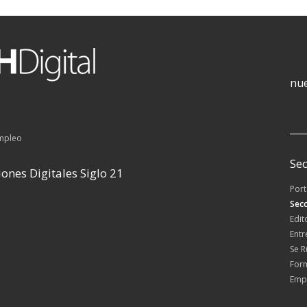
nue
empleo
Sec
ones Digitales Siglo 21
Por
Secc
Edit
Entr
Se 
For
Emp